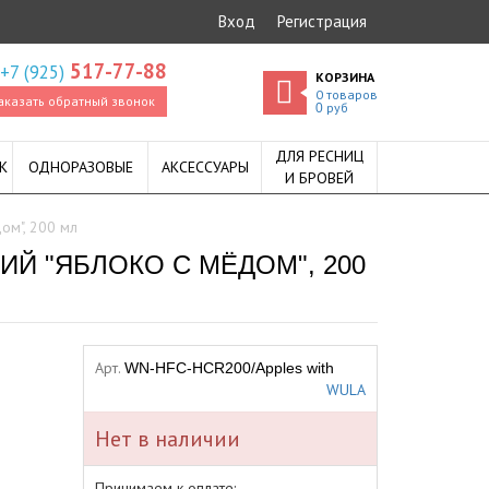
Вход
Регистрация
517-77-88
+7 (925)
КОРЗИНА
0
товаров
аказать обратный звонок
руб
0
ДЛЯ РЕСНИЦ
К
ОДНОРАЗОВЫЕ
АКСЕССУАРЫ
И БРОВЕЙ
ом", 200 мл
Й "ЯБЛОКО С МЁДОМ", 200
Арт.
WN-HFC-HCR200/Apples with
WULA
Нет в наличии
Принимаем к оплате: