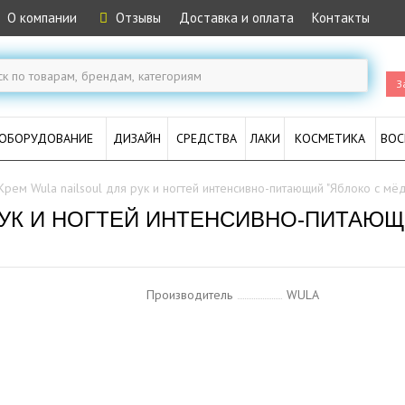
О компании
Отзывы
Доставка и оплата
Контакты
З
ОБОРУДОВАНИЕ
ДИЗАЙН
СРЕДСТВА
ЛАКИ
КОСМЕТИКА
ВОС
Крем Wula nailsoul для рук и ногтей интенсивно-питающий "Яблоко с мёд
РУК И НОГТЕЙ ИНТЕНСИВНО-ПИТАЮЩИ
Производитель
WULA