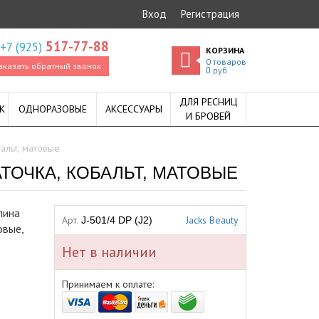
Вход
Регистрация
517-77-88
+7 (925)
КОРЗИНА
0
товаров
аказать обратный звонок
руб
0
ДЛЯ РЕСНИЦ
К
ОДНОРАЗОВЫЕ
АКСЕССУАРЫ
И БРОВЕЙ
бальт, матовые
ЗАТОЧКА, КОБАЛЬТ, МАТОВЫЕ
лина
Арт.
Jacks Beauty
J-501/4 DP (J2)
овые,
Нет в наличии
Принимаем к оплате: