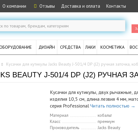
О компании
Отзывы
Доставка и оплата
Контакты
З
ОБОРУДОВАНИЕ
ДИЗАЙН
СРЕДСТВА
ЛАКИ
КОСМЕТИКА
ВОС
Кусачки для кутикулы Jacks Beauty J-501/4 DP (J2) ручная заточка, ко
S BEAUTY J-501/4 DP (J2) РУЧНАЯ 
Кусачки для кутикулы, двух рычажные, д
изделия 10,5 см, длина лезвия 4 мм, мат
серия Professional
Читать полностью →
Материал
кобальт
Класс
премиум
Производитель
Jacks Beauty