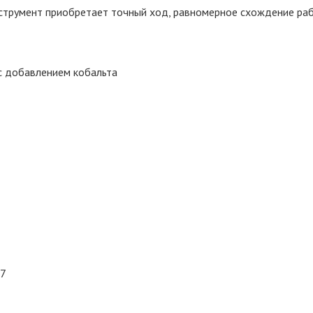
нструмент приобретает точный ход, равномерное схождение ра
с добавлением кобальта
 7