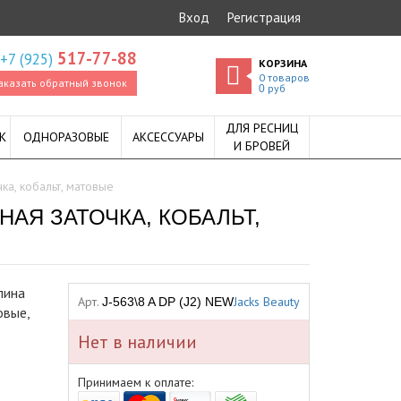
Вход
Регистрация
517-77-88
+7 (925)
КОРЗИНА
0
товаров
аказать обратный звонок
руб
0
ДЛЯ РЕСНИЦ
К
ОДНОРАЗОВЫЕ
АКСЕССУАРЫ
И БРОВЕЙ
чка, кобальт, матовые
ЧНАЯ ЗАТОЧКА, КОБАЛЬТ,
лина
Арт.
Jacks Beauty
J-563\8 A DP (J2) NEW
овые,
Нет в наличии
Принимаем к оплате: