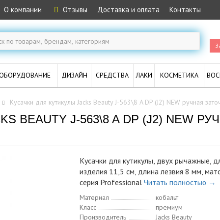
О компании
Отзывы
Доставка и оплата
Контакты
З
ОБОРУДОВАНИЕ
ДИЗАЙН
СРЕДСТВА
ЛАКИ
КОСМЕТИКА
ВОС
Кусачки для кутикулы Jacks Beauty J-563\8 A DP (J2) NEW ручная зато
S BEAUTY J-563\8 A DP (J2) NEW РУ
Кусачки для кутикулы, двух рычажные, д
изделия 11,5 см, длина лезвия 8 мм, мат
серия Professional
Читать полностью →
Материал
кобальт
Класс
премиум
Производитель
Jacks Beauty