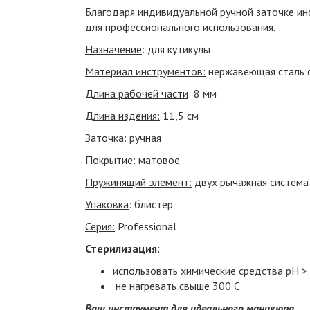
Благодаря индивидуальной ручной заточке и
для профессионального использования.
Назначение
: для кутикулы
Материал инструментов:
нержавеющая сталь 
Длина рабочей части
: 8 мм
Длина издения:
11,5 см
Заточка
: ручная
Покрытие:
матовое
Пружинящий элемент:
двух рычажная система
Упаковка
: блистер
Серия:
Professional
Стерилизация:
использовать химические средства pH >
не нагревать свыше 300 С
Ваш инструмент для идеального маникюра.