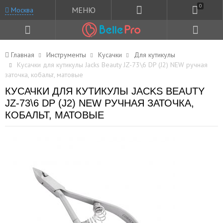
0
МЕНЮ
Москва
Главная
Инструменты
Кусачки
Для кутикулы
Кусачки для кутикулы Jacks Beauty JZ-73\6 DP (J2) NEW ручная
заточка, кобальт, матовые
КУСАЧКИ ДЛЯ КУТИКУЛЫ JACKS BEAUTY
JZ-73\6 DP (J2) NEW РУЧНАЯ ЗАТОЧКА,
КОБАЛЬТ, МАТОВЫЕ