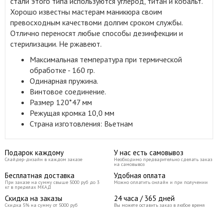
стали этого типа используются углерод, титан и кобальт.
Хорошо известны мастерам маникюра своим
превосходным качествоми долгим сроком службы.
Отлично переносят любые способы дезинфекции и
стерилизации.
Не ржавеют.
Максимальная температура при термической
обработке - 160 гр.
Одинарная пружина.
Винтовое соединение.
Размер 120*47 мм
Режущая кромка 10,0 мм
Страна изготовления: Вьетнам
Подарок каждому
У нас есть самовывоз
Слайдер-дизайн в каждом заказе
Необходимо предварительно сделать заказ
на самовывоз
Бесплатная доставка
Удобная оплата
При заказе на сумму свыше 5000 руб до 3
Можно оплатить онлайн и при получении
кг в пределах МКАД
Скидка на заказы
24 часа / 365 дней
Скидка 5% на сумму от 5000 руб
Вы можете оставить заказ в любое время