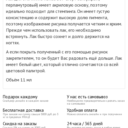
перламутровый) имеет акриловую основу, поэтому
идеально подходит для стемпинга
.
Он имеет густую
консистенцию и содержит высокую долю пигмента,
поэтому изображение рисунка получается четким и ярким.
Прежде чем использовать лак, его необходимо
встряхнуть. Лак быстро сохнет и долго держится на
ногтях.
А если покрыть полученный с его помощью рисунок
закрепителем, то он будет Вас радовать ещё дольше. Лак
имеет белый цвет, который отлично сочетаются со всей
цветовой палитрой.
Объём 11 мл
Подарок каждому
У нас есть самовывоз
Слайдер-дизайн в каждом заказе
Необходимо предварительно сделать заказ
на самовывоз
Бесплатная доставка
Удобная оплата
При заказе на сумму свыше 5000 руб до 3
Можно оплатить онлайн и при получении
кг в пределах МКАД
Скидка на заказы
24 часа / 365 дней
Скидка 5% на сумму от 5000 руб
Вы можете оставить заказ в любое время