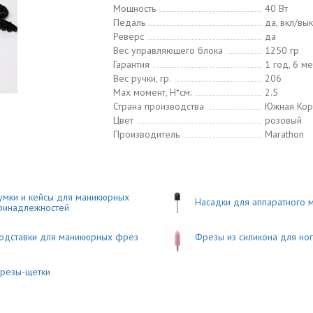
Мощность
40 Вт
Педаль
да, вкл/вы
Реверс
да
Вес управляющего блока
1250 гр
Гарантия
1 год, 6 м
Вес ручки, гр.
206
Max момент, Н*см:
2.5
Страна производства
Южная Кор
Цвет
розовый
Производитель
Marathon
умки и кейсы для маникюрных
Насадки для аппаратного 
ринадлежностей
одставки для маникюрных фрез
Фрезы из силикона для ног
резы-щетки