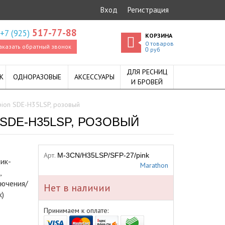
Вход
Регистрация
517-77-88
+7 (925)
КОРЗИНА
0
товаров
аказать обратный звонок
руб
0
ДЛЯ РЕСНИЦ
К
ОДНОРАЗОВЫЕ
АКСЕССУАРЫ
И БРОВЕЙ
ion SDE-H35LSP, розовый
SDE-H35LSP, РОЗОВЫЙ
Арт.
M-3CN/H35LSP/SFP-27/pink
ик-
Marathon
,
лючения/
Нет в наличии
)
Принимаем к оплате: