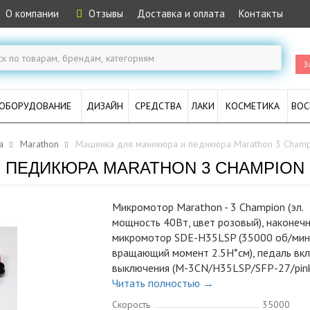
О компании
Отзывы
Доставка и оплата
Контакты
З
ОБОРУДОВАНИЕ
ДИЗАЙН
СРЕДСТВА
ЛАКИ
КОСМЕТИКА
ВОС
а
Marathon
Машинка для маникюра и педикюра Marathon 3 Champ
 ПЕДИКЮРА MARATHON 3 CHAMPION 
Микромотор Marathon - 3 Champion (эл.
мощность 40Вт, цвет розовый), наконечн
микромотор SDE-H35LSP (35000 об/мин
вращающий момент 2.5Н*см), педаль вк
выключения (M-3CN/H35LSP/SFP-27/pink
Читать полностью →
Скорость
35000