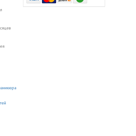
кл
есяцев
ея
маникюра
тей