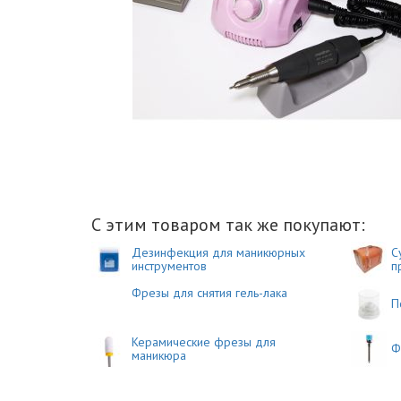
С этим товаром так же покупают:
Дезинфекция для маникюрных
С
инструментов
п
Фрезы для снятия гель-лака
П
Керамические фрезы для
Ф
маникюра