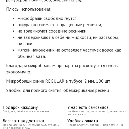
Плюсы использования
:
микробраши свободно гнутся,
аккуратно снимают наращенные реснички,
не травмируют соседние реснички,
не задерживают в себе ни жидкости, ни растворы,
ни лаки
мягкий наконечник не оставляет частичек ворса как
обычная вата.
Благодаря микробрашам препараты расходуются очень
экономично.
Микробраши синие REGULAR в тубусе, 2 мм, 100 шт
Удобны для полного снятия, обезжиривания ресниц
Подарок каждому
У нас есть самовывоз
Слайдер-дизайн в каждом заказе
Необходимо предварительно сделать заказ
на самовывоз
Бесплатная доставка
Удобная оплата
При заказе на сумму свыше 5000 руб до 3
Можно оплатить онлайн и при получении
кг в пределах МКАД