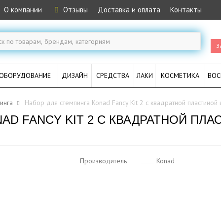
О компании
Отзывы
Доставка и оплата
Контакты
З
ОБОРУДОВАНИЕ
ДИЗАЙН
СРЕДСТВА
ЛАКИ
КОСМЕТИКА
ВОС
инга
Набор для стемпинга Konad Fancy Kit 2 с квадратной пластино
AD FANCY KIT 2 С КВАДРАТНОЙ ПЛ
Производитель
Konad