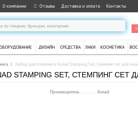
О компании
Отзывы
Доставка и оплата
Контакты
З
ОБОРУДОВАНИЕ
ДИЗАЙН
СРЕДСТВА
ЛАКИ
КОСМЕТИКА
ВОС
инга
Набор для стемпинга Konad Stamping Set, Стемпинг сет для на
AD STAMPING SET, СТЕМПИНГ СЕТ
Производитель
Konad