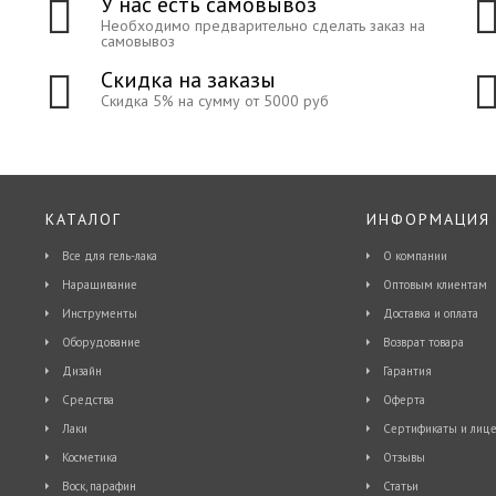
У нас есть самовывоз
Необходимо предварительно сделать заказ на
самовывоз
Скидка на заказы
Скидка 5% на сумму от 5000 руб
КАТАЛОГ
ИНФОРМАЦИЯ
Все для гель-лака
О компании
Наращивание
Оптовым клиентам
Инструменты
Доставка и оплата
Оборудование
Возврат товара
Дизайн
Гарантия
Средства
Оферта
Лаки
Сертификаты и лице
Косметика
Отзывы
Воск, парафин
Статьи