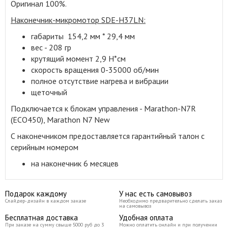
Оригинал 100%.
Наконечник-микромотор SDE-H37LN:
габариты 154,2 мм * 29,4 мм
вес - 208 гр
крутящий момент 2,9 Н*см
скорость вращения 0-35000 об/мин
полное отсутствие нагрева и вибрации
щеточный
Подключается к блокам управления - Marathon-N7R
(ECO450), Marathon N7 New
С наконечником предоставляется гарантийный талон с
серийным номером
на наконечник 6 месяцев
Подарок каждому
У нас есть самовывоз
Слайдер-дизайн в каждом заказе
Необходимо предварительно сделать заказ
на самовывоз
Бесплатная доставка
Удобная оплата
При заказе на сумму свыше 5000 руб до 3
Можно оплатить онлайн и при получении