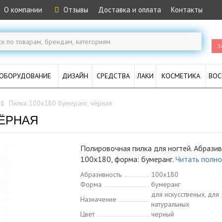
О компании
Отзывы
Доставка и оплата
Контакты
З
ОБОРУДОВАНИЕ
ДИЗАЙН
СРЕДСТВА
ЛАКИ
КОСМЕТИКА
ВОС
Пилка 100x180 бумеранг, чёрная
ЧЁРНАЯ
Полировочная пилка для ногтей. Абразив
100x180, форма: бумеранг.
Читать полн
Абразивность
100x180
Форма
бумеранг
для искусственых, для
Назначение
натуральных
Цвет
черный