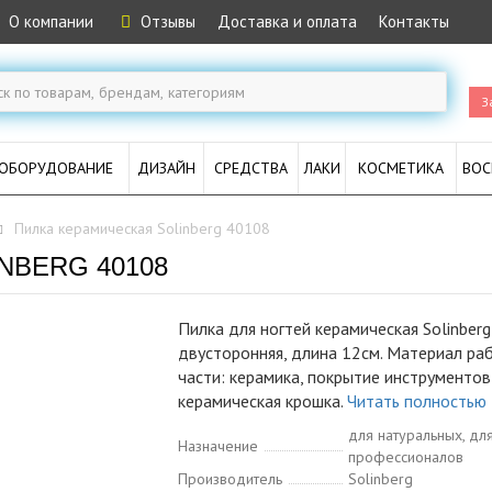
О компании
Отзывы
Доставка и оплата
Контакты
З
ОБОРУДОВАНИЕ
ДИЗАЙН
СРЕДСТВА
ЛАКИ
КОСМЕТИКА
ВОС
Пилка керамическая Solinberg 40108
NBERG 40108
Пилка для ногтей керамическая Solinber
двусторонняя, длина 12см. Материал ра
части: керамика, покрытие инструментов
керамическая крошка.
Читать полностью
для натуральных, дл
Назначение
профессионалов
Производитель
Solinberg