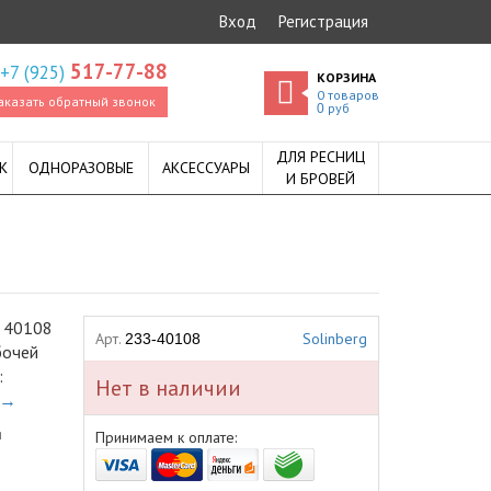
Вход
Регистрация
517-77-88
+7 (925)
КОРЗИНА
0
товаров
аказать обратный звонок
руб
0
ДЛЯ РЕСНИЦ
К
ОДНОРАЗОВЫЕ
АКСЕССУАРЫ
И БРОВЕЙ
g 40108
Арт.
Solinberg
233-40108
бочей
:
Нет в наличии
 →
я
Принимаем к оплате: