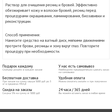
Раствор для очищения ресниц и бровей
.
Эффективно
обезжиривает кожу и волоски бровей, ресниц перед
процедурами окрашивания, ламинирования, биозавивки и
реконструкции.
Способ применения:
Нанесите средство на ватный диск, мягкими движениями
протрите брови, ресницы и зону вкруг глаз. Повторите
процедуру при необходимости.
Подарок каждому
У нас есть самовывоз
Слайдер-дизайн в каждом заказе
Необходимо предварительно сделать заказ
на самовывоз
Бесплатная доставка
Удобная оплата
При заказе на сумму свыше 5000 руб до 3
Можно оплатить онлайн и при получении
кг в пределах МКАД
Скидка на заказы
24 часа / 365 дней
Скидка 5% на сумму от 5000 руб
Вы можете оставить заказ в любое время