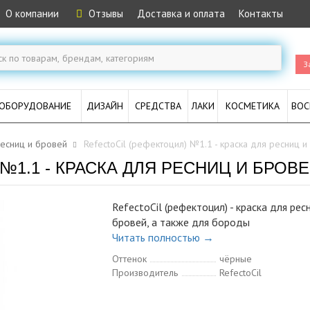
О компании
Отзывы
Доставка и оплата
Контакты
З
ОБОРУДОВАНИЕ
ДИЗАЙН
СРЕДСТВА
ЛАКИ
КОСМЕТИКА
ВОС
ресниц и бровей
RefectoCil (рефектоцил) №1.1 - краска для ресниц и
1.1 - КРАСКА ДЛЯ РЕСНИЦ И БРОВЕЙ
RefectoCil (рефектоцил) - краска для рес
бровей, а также для бороды
Читать полностью →
Оттенок
чёрные
Производитель
RefectoCil