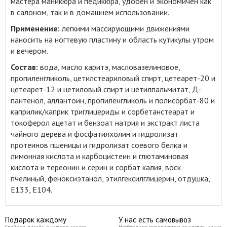
мастера маникюра и педикюра, удобен и экономичен как
в салоном, так и в домашнем использовании.
Применение:
легкими массирующими движениями
наносить на ногтевую пластину и область кутикулы утром
и вечером.
Состав:
вода, масло каритэ, масловазелиновое,
пропиленгликоль, цетилстеариловый спирт, цетеарет-20 и
цетеарет-12 и цетиловый спирт и цетилпальмитат, Д-
пантенол, аллантоин, пропиленгликоль и полисорбат-80 и
каприлик/каприк триглицериды и сорбетанстеарат и
токоферол ацетат и бензоат натрия и экстракт листа
чайного дерева и фосфатилхолин и гидролизат
протеинов пшеницы и гидролизат соевого белка и
лимонная кислота и карбоцистеин и глютаминовая
кислота и тереонин и серин и сорбат калия, воск
пчелиный, феноксиэтанол, этилгексилглицерин, отдушка,
Е133, Е104.
Подарок каждому
У нас есть самовывоз
Слайдер-дизайн в каждом заказе
Необходимо предварительно сделать заказ