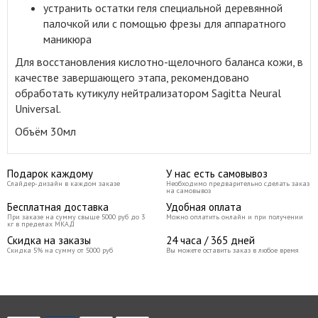
устранить остатки геля специальной деревянной
палочкой или с помощью фрезы для аппаратного
маникюра
Для восстановления кислотно-щелочного баланса кожи, в
качестве завершающего этапа, рекомендовано
обработать кутикулу нейтрализатором Sagitta Neural
Universal.
Объём 30мл
Подарок каждому
У нас есть самовывоз
Слайдер-дизайн в каждом заказе
Необходимо предварительно сделать заказ
на самовывоз
Бесплатная доставка
Удобная оплата
При заказе на сумму свыше 5000 руб до 3
Можно оплатить онлайн и при получении
кг в пределах МКАД
Скидка на заказы
24 часа / 365 дней
Скидка 5% на сумму от 5000 руб
Вы можете оставить заказ в любое время