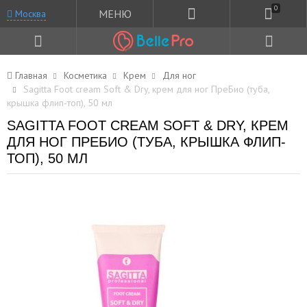
0
МЕНЮ
Москва
Главная
Косметика
Крем
Для ног
Sagitta Foot cream Soft & Dry, крем для ног ПреБио (туба,
крышка флип-топ), 50 мл
SAGITTA FOOT CREAM SOFT & DRY, КРЕМ
ДЛЯ НОГ ПРЕБИО (ТУБА, КРЫШКА ФЛИП-
ТОП), 50 МЛ