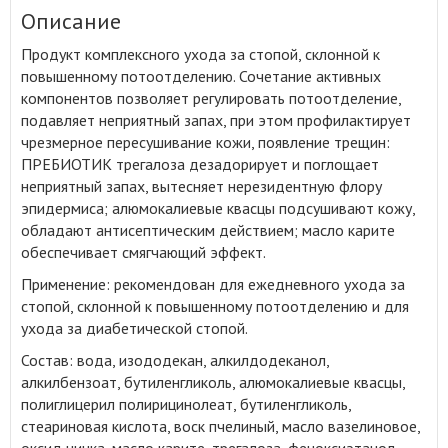
Описание
Продукт комплексного ухода за стопой, склонной к
повышенному потоотделению
.
Сочетание активных
компонентов позволяет регулировать потоотделение,
подавляет неприятный запах, при этом профилактирует
чрезмерное пересушивание кожи, появление трещин:
ПРЕБИОТИК трегалоза дезадорирует и поглощает
неприятный запах, вытесняет нерезидентную флору
эпидермиса; алюмокалиевые квасцы подсушивают кожу,
обладают антисептическим действием; масло карите
обеспечивает смягчающий эффект.
Применение: рекомендован для ежедневного ухода за
стопой, склонной к повышенному потоотделению и для
ухода за диабетической стопой.
Состав: вода, изододекан, алкилдодеканол,
алкилбензоат, бутиленгликоль, алюмокалиевые квасцы,
полиглицерил полирицинолеат, бутиленгликоль,
стеариновая кислота, воск пчелиный, масло вазелиновое,