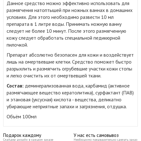
Данное средство можно эффективно использовать для
размягчения натоптышей при ножных ваннах в домашних
условиях.
Для этого необходимо развести 10 мл
препарата в 1 литре воды. Принимать ножную ванну
следует не более 10 минут. После этого размягченную
кожу следует обработать специальной педикюрной
пилочкой.
Препарат абсолютно безопасен для кожи и воздействует
лишь на омертвевшие клетки. Средство поможет быстро
разрыхлить и размягчить огрубевшие участки кожи стопы
и легко очистить их от омертвевшей ткани.
Состав:
деминерализованная вода, карбамид (активное
размягчающее вещество кератолитика), сурфактант (ПАВ)
и этановая (уксусная) кислота - вещества, деликатно
убирающие неприятные запахи и загрязнения, отдушка.
Объём 100мл
Подарок каждому
У нас есть самовывоз
Слайдер-дизайн в каждом заказе
Необходимо предварительно сделать заказ