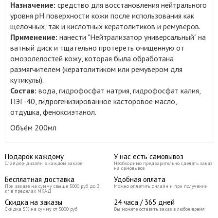
Назначение:
средство для восстановления нейтрального
уровня pH поверхности кожи после использования как
щелочных, так и
кислотных кератолитиков и ремуверов
.
Применение:
нанести "Нейтрализатор универсальный" на
ватный диск и тщательно протереть очищенную от
омозолелостей кожу, которая была обработана
размягчителем (кератолитиком или ремувером для
кутикулы).
Состав:
вода, гидрофосфат натрия, гидрофосфат калия,
ПЭГ-40, гидрогенизированное касторовое масло,
отдушка, феноксиэтанол.
Объём 200мл
Подарок каждому
У нас есть самовывоз
Слайдер-дизайн в каждом заказе
Необходимо предварительно сделать заказ
на самовывоз
Бесплатная доставка
Удобная оплата
При заказе на сумму свыше 5000 руб до 3
Можно оплатить онлайн и при получении
кг в пределах МКАД
Скидка на заказы
24 часа / 365 дней
Скидка 5% на сумму от 5000 руб
Вы можете оставить заказ в любое время