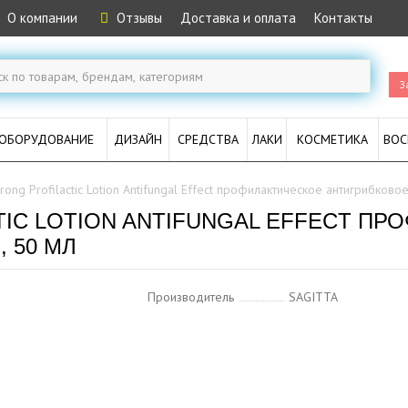
О компании
Отзывы
Доставка и оплата
Контакты
З
ОБОРУДОВАНИЕ
ДИЗАЙН
СРЕДСТВА
ЛАКИ
КОСМЕТИКА
ВОС
trong Profilactic Lotion Antifungal Effect профилактическое антигрибково
TIC LOTION ANTIFUNGAL EFFECT П
 50 МЛ
Производитель
SAGITTA