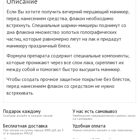
Описание
Если Вы хотите получить вечерний мерцающий маникюр,
перед нанесением средства, флакон необходимо
встряхнуть
.
Специальные шарики-микшеры поднимут со
дна флакона множество золотых голографических
частиц, которые равномерно лягут на лак и придадут
маникюру праздничный блеск.
Формула препарата содержит специальные компоненты,
которые проникают через все слои лака, скрепляют их
между собой и помогают быстро высушить маникюр.
Чтобы создать прочное защитное покрытие без блёсток,
перед нанесением флакон со средством не нужно
встряхивать.
Подарок каждому
У нас есть самовывоз
Слайдер-дизайн в каждом заказе
Необходимо предварительно сделать заказ
на самовывоз
Бесплатная доставка
Удобная оплата
При заказе на сумму свыше 5000 руб до 3
Можно оплатить онлайн и при получении
кг в пределах МКАД