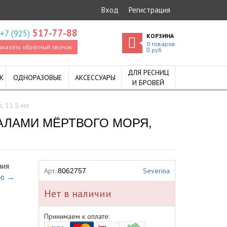
Вход
Регистрация
517-77-88
+7 (925)
КОРЗИНА
0
товаров
аказать обратный звонок
руб
0
ДЛЯ РЕСНИЦ
К
ОДНОРАЗОВЫЕ
АКСЕССУАРЫ
И БРОВЕЙ
, 11.5 мл
РАЛАМИ МЁРТВОГО МОРЯ,
ния
Арт.
Severina
8062757
ью →
Нет в наличии
Принимаем к оплате: