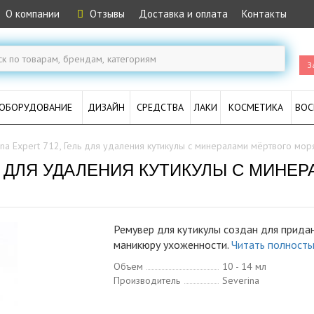
О компании
Отзывы
Доставка и оплата
Контакты
З
ОБОРУДОВАНИЕ
ДИЗАЙН
СРЕДСТВА
ЛАКИ
КОСМЕТИКА
ВОС
ina Expert 712, Гель для удаления кутикулы с минералами мёртвого моря
ЛЬ ДЛЯ УДАЛЕНИЯ КУТИКУЛЫ С МИНЕ
Ремувер для кутикулы создан для прида
маникюру ухоженности.
Читать полност
Объем
10 - 14 мл
Производитель
Severina