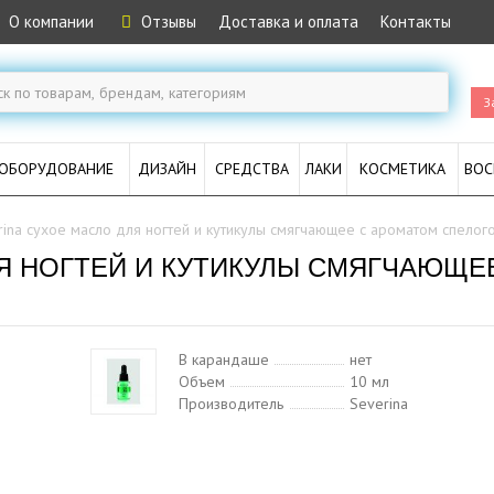
О компании
Отзывы
Доставка и оплата
Контакты
З
ОБОРУДОВАНИЕ
ДИЗАЙН
СРЕДСТВА
ЛАКИ
КОСМЕТИКА
ВОС
rina сухое масло для ногтей и кутикулы смягчающее с ароматом спелог
ЛЯ НОГТЕЙ И КУТИКУЛЫ СМЯГЧАЮЩЕ
В карандаше
нет
Объем
10 мл
Производитель
Severina