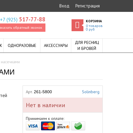
Вход
Регистрация
517-77-88
+7 (925)
КОРЗИНА
0
товаров
аказать обратный звонок
руб
0
ДЛЯ РЕСНИЦ
К
ОДНОРАЗОВЫЕ
АКСЕССУАРЫ
И БРОВЕЙ
 насечками
КАМИ
Арт.
Solinberg
261-5800
гтей
Нет в наличии
в
Принимаем к оплате: