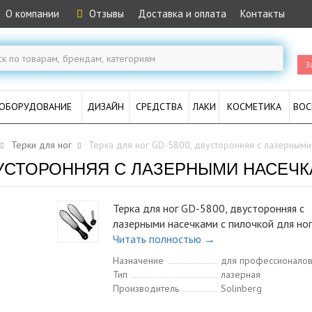
О компании
Отзывы
Доставка и оплата
Контакты
З
ОБОРУДОВАНИЕ
ДИЗАЙН
СРЕДСТВА
ЛАКИ
КОСМЕТИКА
ВОС
Терки для ног
Терка для ног GD-5800, двусторонняя с лазерными
ДВУСТОРОННЯЯ С ЛАЗЕРНЫМИ НАСЕЧ
Терка для ног GD-5800, двусторонняя с
лазерными насечками с пилочкой для но
Читать полностью →
Назначение
для профессионало
Тип
лазерная
Производитель
Solinberg