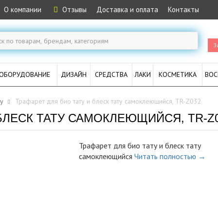
О компании
Отзывы
Доставка и оплата
Контакты
З
ОБОРУДОВАНИЕ
ДИЗАЙН
СРЕДСТВА
ЛАКИ
КОСМЕТИКА
ВОС
ту
Трафарет для био тату и блеск тату самоклеющийся, TR-Z032
 БЛЕСК ТАТУ САМОКЛЕЮЩИЙСЯ, TR-Z
Трафарет для био тату и блеск тату
самоклеющийся
Читать полностью →