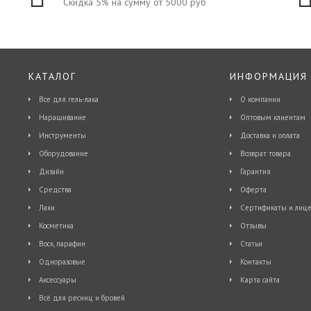
Скидка 5% на сумму от 5000 руб
КАТАЛОГ
ИНФОРМАЦИЯ
Все для гель-лака
О компании
Наращивание
Оптовым клиентам
Инструменты
Доставка и оплата
Оборудование
Возврат товара
Дизайн
Гарантия
Средства
Оферта
Лаки
Сертификаты и лице
Косметика
Отзывы
Воск, парафин
Статьи
Одноразовые
Контакты
Аксессуары
Карта сайта
Всё для ресниц и бровей