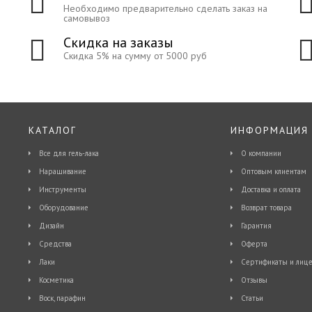
Необходимо предварительно сделать заказ на
самовывоз
Скидка на заказы
Скидка 5% на сумму от 5000 руб
КАТАЛОГ
ИНФОРМАЦИЯ
Все для гель-лака
О компании
Наращивание
Оптовым клиентам
Инструменты
Доставка и оплата
Оборудование
Возврат товара
Дизайн
Гарантия
Средства
Оферта
Лаки
Сертификаты и лице
Косметика
Отзывы
Воск, парафин
Статьи