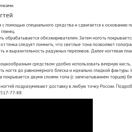
енками.
гтей
 с помощью специального средства и сдвигается к основанию пл
 глянец.
ь обрабатывается обезжиривателем. Затем ноготь покрывается
е оттенка следует помнить, что светлые тона позволяют гологр
сть и выразительность радужных переливов. Далее ногтевая пл
ошкообразным средством удобно использовать веерную кисть, 
ть ногтя до равномерного блеска и идеально гладкой фактуры.
 покрывается двумя слоями топа (с запечатыванием торцов) без
ногтей подразумевают доставку в любую точку России. Подробн
 517-77-88.