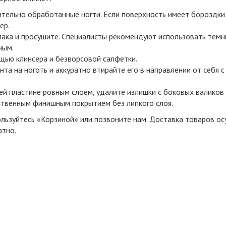
тельно обработанные ногти. Если поверхность имеет бороздки 
ер.
лака и просушите. Специалисты рекомендуют использовать темн
ным.
щью клинсера и безворсовой салфетки.
а на ноготь и аккуратно втирайте его в направлении от себя с
й пластине ровным слоем, удалите излишки с боковых валиков 
ственным финишным покрытием без липкого слоя.
ользуйтесь «Корзиной» или позвоните нам. Доставка товаров осу
атно.