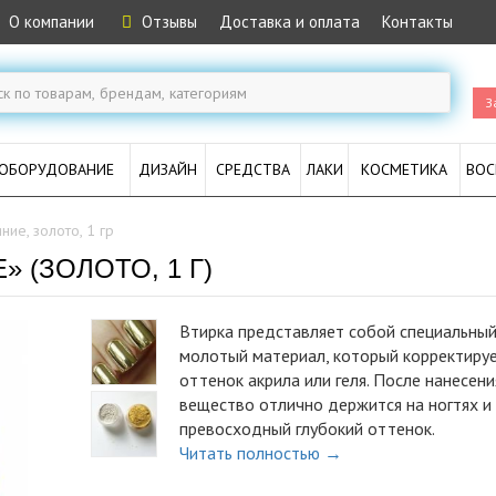
О компании
Отзывы
Доставка и оплата
Контакты
З
ОБОРУДОВАНИЕ
ДИЗАЙН
СРЕДСТВА
ЛАКИ
КОСМЕТИКА
ВОС
ие, золото, 1 гр
 (ЗОЛОТО, 1 Г)
Втирка представляет собой специальны
молотый материал, который корректиру
оттенок акрила или геля. После нанесени
вещество отлично держится на ногтях и
превосходный глубокий оттенок.
Читать полностью →