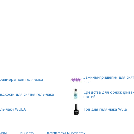
Зажимы-прищепки для снят
раймеры для геля-лака
лака
Средства для обезжирива
идкости для снятия гель-лака
ногтей
ель-лаки WULA
Топ для геля-лака Wula
ЫВЫ
ВИДЕО
ВОПРОСЫ И ОТВЕТЫ