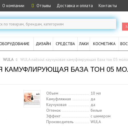
О компании
Отзывы
Доставка и оплата
Контакты
З
ОБОРУДОВАНИЕ
ДИЗАЙН
СРЕДСТВА
ЛАКИ
КОСМЕТИКА
ВОС
WULA
WULA nailsoul каучуковая камуфлирующая база тон 05 мол
АЯ КАМУФЛИРУЮЩАЯ БАЗА ТОН 05 М
Объем
10 мл
Камуфляжная
да
Каучуковая
да
Оттенок
белые
Эффект
с шимером
Производитель
WULA