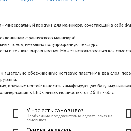
а - универсальный продукт для маникюра, сочетающий в себе ф
поклонницам французского маникюра!
льных тонов, имеющих полупрозрачную текстуру.
боты в технике выравнивания. Может использоваться как самосто
и тщательно обезжиренную ногтевую пластину в два слоя: перв
ирующий.
ных, влажных ногтей: наносить камуфлирующую базу выравнива
олимеризации в LED-лампах мощностью от 36 Вт - 60 с.
У нас есть самовывоз
Необходимо предварительно сделать заказ на
самовывоз
Скидка на заказы