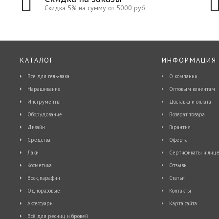
Скидка 5% на сумму от 5000 руб
КАТАЛОГ
ИНФОРМАЦИЯ
Все для гель-лака
О компании
Наращивание
Оптовым клиентам
Инструменты
Доставка и оплата
Оборудование
Возврат товара
Дизайн
Гарантия
Средства
Оферта
Лаки
Сертификаты и лице
Косметика
Отзывы
Воск, парафин
Статьи
Одноразовые
Контакты
Аксессуары
Карта сайта
Всё для ресниц и бровей