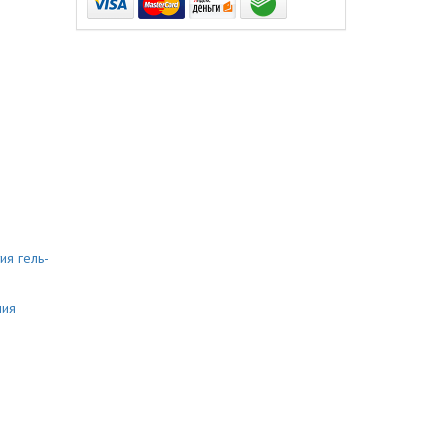
ия гель-
ния