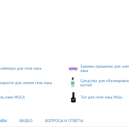
Зажимы-прищепки для снят
раймеры для геля-лака
лака
Средства для обезжирива
идкости для снятия гель-лака
ногтей
ель-лаки WULA
Топ для геля-лака Wula
ЫВЫ
ВИДЕО
ВОПРОСЫ И ОТВЕТЫ