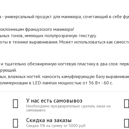
а - универсальный продукт для маникюра, сочетающий в себе ф
поклонницам французского маникюра!
льных тонов, имеющих полупрозрачную текстуру.
боты в технике выравнивания. Может использоваться как самосто
и тщательно обезжиренную ногтевую пластину в два слоя: перв
ирующий.
ных, влажных ногтей: наносить камуфлирующую базу выравнива
олимеризации в LED-лампах мощностью от 36 Вт - 60 с.
У нас есть самовывоз
Необходимо предварительно сделать заказ на
самовывоз
Скидка на заказы
Скидка 5% на сумму от 5000 руб