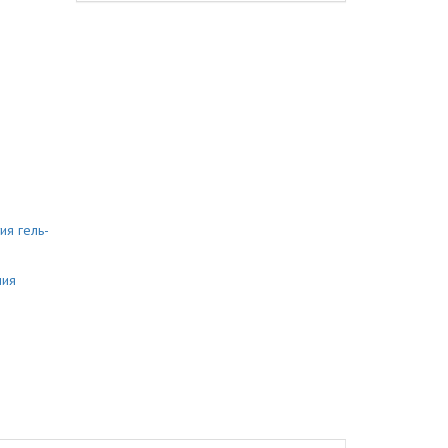
ия гель-
ния