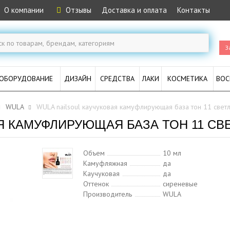
О компании
Отзывы
Доставка и оплата
Контакты
З
ОБОРУДОВАНИЕ
ДИЗАЙН
СРЕДСТВА
ЛАКИ
КОСМЕТИКА
ВОС
WULA
WULA nailsoul каучуковая камуфлирующая база тон 11 свет
Я КАМУФЛИРУЮЩАЯ БАЗА ТОН 11 СВ
Объем
10 мл
Камуфляжная
да
Каучуковая
да
Оттенок
сиреневые
Производитель
WULA