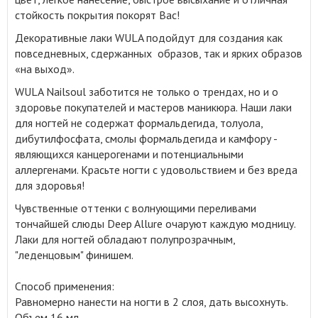
стойкость покрытия покорят Вас!
Декоративные лаки WULA подойдут для создания как
повседневных, сдержанных образов, так и ярких образов
«на выход»
.
WULA Nailsoul заботится не только о трендах, но и о
здоровье покупателей и мастеров маникюра. Наши лаки
для ногтей не содержат формальдегида, толуола,
дибутилфосфата, смолы формальдегида и камфору -
являющихся канцерогенами и потенциальными
аллергенами. Красьте ногти с удовольствием и без вреда
для здоровья!
Чувственные оттенки c волнующими переливами
тончайшей слюды Deep Allure очаруют каждую модницу.
Лаки для ногтей обладают полупрозрачным,
"леденцовым" финишем.
Способ применения:
Равномерно нанести на ногти в 2 слоя, дать высохнуть.
Объем 16 мл.