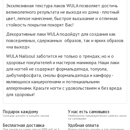
Эксклюзивная текстура лаков WULA позволяет достичь
великолепного результата не выходя из дома - плотный
цвет, легкое нанесение, быстрое высыхание и отличная
стойкость покрытия покорят Вас!
Декоративные лаки WULA подойдут для создания как
повседневных, сдержанных образов, так и ярких образов
«на выход»
.
WULA Nailsoul заботится не только о трендах, но и о
здоровье покупателей и мастеров маникюра. Наши лаки
для ногтей не содержат формальдегида, толуола,
дибутилфосфата, смолы формальдегида и камфору -
являющихся канцерогенами и потенциальными
аллергенами. Красьте ногти с удовольствием и без вреда
для здоровья!
Подарок каждому
У нас есть самовывоз
Слайдер-дизайн в каждом заказе
Необходимо предварительно сделать заказ
на самовывоз
Бесплатная доставка
Удобная оплата
При заказе на сумму свыше 5000 руб до 3
Можно оплатить онлайн и при получении