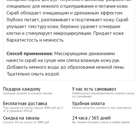
специально для нежного отшелушивания и питания кожи
.
Скраб обладает очищающим и дренажным эффектом.
Глубоко питает, разглаживает и подтягивает кожу. Скраб
улучшает текстуру кожи, бережно удаляет отмершие
клетки и стимулирует микроциркуляцию. Придает коже
бархатистость и нежность.
Способ применения:
Массирующими движениями
нанести скраб на сухую или слегка влажную кожу рук.
Добавить немного воды до образования нежной пены.
Тщательно смыть водой.
Подарок каждому
У нас есть самовывоз
Слайдер-дизайн в каждом заказе
Необходимо предварительно сделать заказ
на самовывоз
Бесплатная доставка
Удобная оплата
При заказе на сумму свыше 5000 руб до 3
Можно оплатить онлайн и при получении
кг в пределах МКАД
Скидка на заказы
24 часа / 365 дней
Скидка 5% на сумму от 5000 руб
Вы можете оставить заказ в любое время