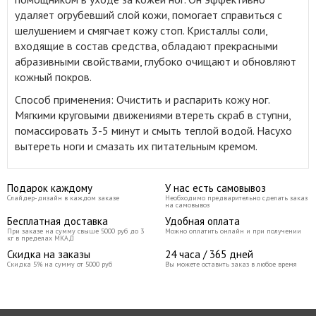
удаляет огрубевший слой кожи, помогает справиться с
шелушением и смягчает кожу стоп. Кристаллы соли,
входящие в состав средства, обладают прекрасными
абразивными свойствами, глубоко очищают и обновляют
кожный покров.
Способ применения: Очистить и распарить кожу ног.
Мягкими круговыми движениями втереть скраб в ступни,
помассировать 3-5 минут и смыть теплой водой. Насухо
вытереть ноги и смазать их питательным кремом.
Подарок каждому
У нас есть самовывоз
Слайдер-дизайн в каждом заказе
Необходимо предварительно сделать заказ
на самовывоз
Бесплатная доставка
Удобная оплата
При заказе на сумму свыше 5000 руб до 3
Можно оплатить онлайн и при получении
кг в пределах МКАД
Скидка на заказы
24 часа / 365 дней
Скидка 5% на сумму от 5000 руб
Вы можете оставить заказ в любое время