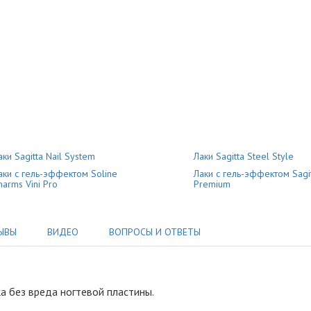
аки Sagitta Nail System
Лаки Sagitta Steel Style
аки с гель-эффектом Soline
Лаки с гель-эффектом Sagit
harms Vini Pro
Premium
ЫВЫ
ВИДЕО
ВОПРОСЫ И ОТВЕТЫ
а без вреда ногтевой пластины
.