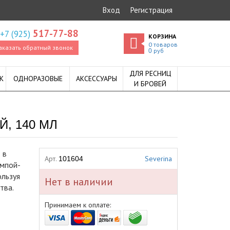
Вход
Регистрация
517-77-88
+7 (925)
КОРЗИНА
0
товаров
аказать обратный звонок
руб
0
ДЛЯ РЕСНИЦ
К
ОДНОРАЗОВЫЕ
АКСЕССУАРЫ
И БРОВЕЙ
, 140 МЛ
 в
Арт.
Severina
101604
омпой-
льзуя
Нет в наличии
тва.
Принимаем к оплате: