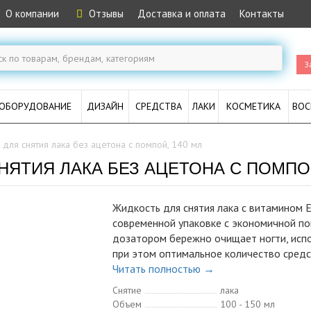
О компании
Отзывы
Доставка и оплата
Контакты
З
ОБОРУДОВАНИЕ
ДИЗАЙН
СРЕДСТВА
ЛАКИ
КОСМЕТИКА
ВОС
 для снятия лака без ацетона с помпой, 140 мл
НЯТИЯ ЛАКА БЕЗ АЦЕТОНА С ПОМПОЙ
Жидкость для снятия лака с витамином Е
современной упаковке с экономичной п
дозатором бережно очищает ногти, испо
при этом оптимальное количество средс
Читать полностью →
Снятие
лака
Объем
100 - 150 мл