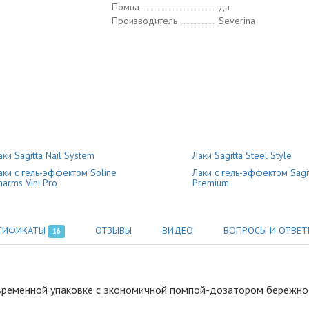
Помпа
да
Производитель
Severina
аки Sagitta Nail System
Лаки Sagitta Steel Style
аки с гель-эффектом Soline
Лаки с гель-эффектом Sagit
harms Vini Pro
Premium
ТИФИКАТЫ
ОТЗЫВЫ
ВИДЕО
ВОПРОСЫ И ОТВЕТ
16
овременной упаковке с экономичной помпой-дозатором бережно 