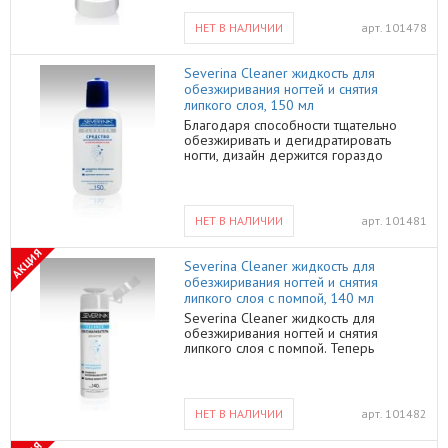
ногтя. Объём 500 мл
НЕТ В НАЛИЧИИ
арт.
101478
Severina Cleaner жидкость для
обезжиривания ногтей и снятия
липкого слоя, 150 мл
Благодаря способности тщательно
обезжиривать и дегидратировать
ногти, дизайн держится гораздо
дольше без сколов, а гелевая основа
лучше скрепляется с поверхностью
ногтя. Объём 150 мл
НЕТ В НАЛИЧИИ
арт.
101481
АКЦИЯ
Severina Cleaner жидкость для
обезжиривания ногтей и снятия
липкого слоя с помпой, 140 мл
Severina Cleaner жидкость для
обезжиривания ногтей и снятия
липкого слоя с помпой. Теперь
обезжирить ногти и подготовить их к
маникюру стало еще проще!
Процедура проводится гораздо
быстрее благодаря удобному
НЕТ В НАЛИЧИИ
арт.
101482
дозатору с помпой, которая не
допускает проливания средства и