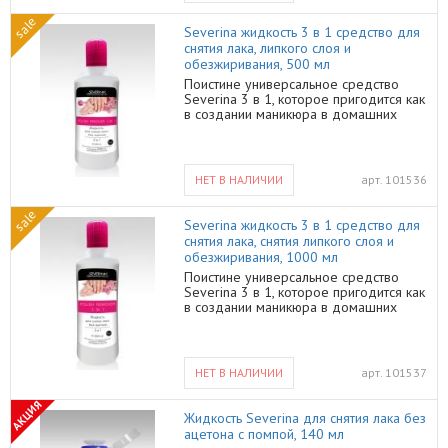
контакте с пластиковыми изделиями!
предотвращения преждевременного
sale
отслаивания лаков и гель-лаков • в
Severina жидкость 3 в 1 средство для
качестве средства для снятия лака на
снятия лака, липкого слоя и
безацетоновой основе • для снятия
обезжиривания, 500 мл
липкого слоя при создании маникюра с
Поистине универсальное средство
гель-лаком Специальная формула
Severina 3 в 1, которое пригодится как
помогает не только убрать излишки
в создании маникюра в домашних
лака и создать стойкое покрытие, но и
условиях, так и для салонного
ухаживает за ногтями, не пересушивая
маникюра. Жидкость обладает тремя
их, а большой объем отлично
свойствами: • обезжиривание
подойдет для использования в салоне.
поверхности, для лучшего сцепления
НЕТ В НАЛИЧИИ
арт.
101536
покрытия с ногтевой пластиной и
предотвращения преждевременного
sale
отслаивания лаков и гель-лаков • в
Severina жидкость 3 в 1 средство для
качестве средства для снятия лака на
снятия лака, снятия липкого слоя и
безацетоновой основе • для снятия
обезжиривания, 1000 мл
липкого слоя при создании маникюра с
Поистине универсальное средство
гель-лаком Специальная формула
Severina 3 в 1, которое пригодится как
помогает не только убрать излишки
в создании маникюра в домашних
лака и создать стойкое покрытие, но и
условиях, так и для салонного
ухаживает за ногтями, не пересушивая
маникюра. Жидкость обладает тремя
их, а большой объем отлично
свойствами: • обезжиривание
подойдет для использования в салоне.
поверхности, для лучшего сцепления
НЕТ В НАЛИЧИИ
арт.
101537
покрытия с ногтевой пластиной и
предотвращения преждевременного
АКЦИЯ
отслаивания лаков и гель-лаков • в
Жидкость Severina для снятия лака без
качестве средства для снятия лака на
ацетона с помпой, 140 мл
безацетоновой основе • для снятия