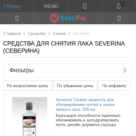
0
МЕНЮ
Москва
Главная
Средства
Снятие
Severina
СРЕДСТВА ДЛЯ СНЯТИЯ ЛАКА SEVERINA
(СЕВЕРИНА)
Фильтры
По возрастанию цены
По убыванию цены
По алфавиту
Severina Cleaner жидкость для
обезжиривания ногтей и снятия
липкого слоя, 500 мл
Благодаря способности тщательно
обезжиривать и дегидратировать
ногти, дизайн держится гораздо
дольше без сколов, а гелевая основа
лучше скрепляется с поверхностью