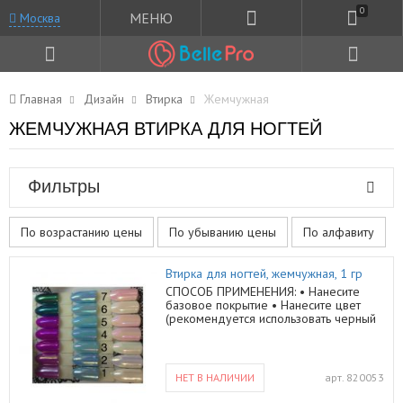
0
МЕНЮ
Москва
Главная
Дизайн
Втирка
Жемчужная
ЖЕМЧУЖНАЯ ВТИРКА ДЛЯ НОГТЕЙ
Фильтры
По возрастанию цены
По убыванию цены
По алфавиту
Втирка для ногтей, жемчужная, 1 гр
СПОСОБ ПРИМЕНЕНИЯ: • Нанесите
базовое покрытие • Нанесите цвет
(рекомендуется использовать черный
или темный оттенок, для достижения
эффекта как на изображении) •
Сотрите липкий слой • Возьмите
небольшое количество втирки и
НЕТ В НАЛИЧИИ
арт.
820053
начните втирать по поверхности ногтя
от себя • Как только получился