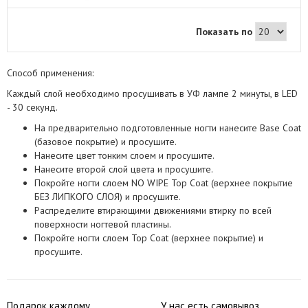
нужный эффект, удалите излишки с
боковых валиков и пр, не касаясь ногтя
• Перекройте топом без липкого слоя
Показать по
Жемчужная втирка – это эффектная
новинка для украшения лака и гель-
лака, ставшая невероятно популярной.
Ее особенность - в мягком, нежном и
Способ применения:
благородном сиянии, присущем
природному жемчугу. Ультратонкий
Каждый слой необходимо просушивать в УФ лампе 2 минуты, в LED
помол в микродисперсную пыль
- 30 секунд.
обеспечивает легкость нанесения, без
образования комков, и равномерность
На предварительно подготовленные ногти нанесите Base Coat
свечения под источником света.
(базовое покрытие) и просушите.
Жемчужный маникюр станет отличным
решением для любой
Нанесите цвет тонким слоем и просушите.
представительницы прекрасного пола,
Нанесите второй слой цвета и просушите.
в каком бы возрасте она ни была.
Покройте ногти слоем NO WIPE Top Coat (верхнее покрытие
БЕЗ ЛИПКОГО СЛОЯ) и просушите.
Распределите втирающими движениями втирку по всей
поверхности ногтевой пластины.
Покройте ногти слоем Top Coat (верхнее покрытие) и
просушите.
Подарок каждому
У нас есть самовывоз