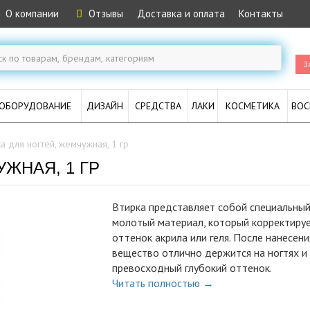
О компании
Отзывы
Доставка и оплата
Контакты
З
ОБОРУДОВАНИЕ
ДИЗАЙН
СРЕДСТВА
ЛАКИ
КОСМЕТИКА
ВОС
а для ногтей, жемчужная, 1 гр
ЖНАЯ, 1 ГР
Втирка представляет собой специальны
молотый материал, который корректиру
оттенок акрила или геля. После нанесени
вещество отлично держится на ногтях и
превосходный глубокий оттенок.
Читать полностью →