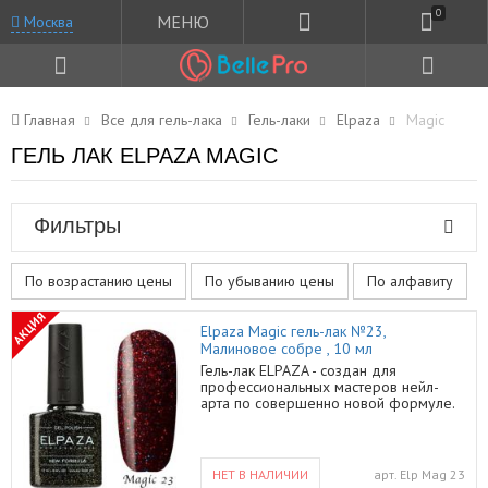
0
МЕНЮ
Москва
Главная
Все для гель-лака
Гель-лаки
Elpaza
Magic
ГЕЛЬ ЛАК ELPAZA MAGIC
Фильтры
По возрастанию цены
По убыванию цены
По алфавиту
АКЦИЯ
Elpaza Magic гель-лак №23,
Малиновое собре , 10 мл
Гель-лак ELPAZA - создан для
профессиональных мастеров нейл-
арта по совершенно новой формуле.
Плотный пигмент. Профессиональное
качество по самой лучшей цене на
рынке! Создайте поистине
королевский маникюр с помощью
НЕТ В НАЛИЧИИ
арт.
Elp Mag 23
данного покрытия и завистливые