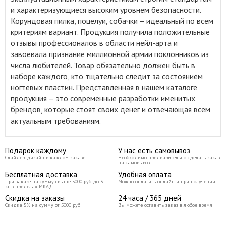
и характеризующиеся высоким уровнем безопасности.
Корундовая пилка, поцелуи, собачки – идеальный по всем
критериям вариант. Продукция получила положительные
отзывы профессионалов в области нейл-арта и
завоевала признание миллионной армии поклонников из
числа любителей. Товар обязательно должен быть в
наборе каждого, кто тщательно следит за состоянием
ногтевых пластин. Представленная в нашем каталоге
продукция – это современные разработки именитых
брендов, которые стоят своих денег и отвечающая всем
актуальным требованиям.
Подарок каждому
У нас есть самовывоз
Слайдер-дизайн в каждом заказе
Необходимо предварительно сделать заказ
на самовывоз
Бесплатная доставка
Удобная оплата
При заказе на сумму свыше 5000 руб до 3
Можно оплатить онлайн и при получении
кг в пределах МКАД
Скидка на заказы
24 часа / 365 дней
Скидка 5% на сумму от 5000 руб
Вы можете оставить заказ в любое время