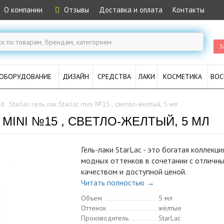
О компании
Отзывы
Доставка и оплата
Контакты
З
ОБОРУДОВАНИЕ
ДИЗАЙН
СРЕДСТВА
ЛАКИ
КОСМЕТИКА
ВОС
Starlac гель лак Starlac mini №15 , светло-желтый, 5 мл
 MINI №15 , СВЕТЛО-ЖЕЛТЫЙ, 5 МЛ
Гель-лаки StarLac - это богатая коллекци
модных оттенков в сочетании с отличн
качеством и доступной ценой.
Читать полностью →
Объем
5 мл
Оттенок
жёлтые
Производитель
StarLac