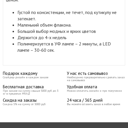
Густой по консистенции, не течет, под кутикулу не
затекает.
Маленький объем флакона.
Большой выбор модных и ярких цветов
Держится до 4-х недель
Полимеризуется в УФ лампе – 2 минуты, а LED
лампе – 30-60 сек.
Подарок каждому
У нас есть самовывоз
Слайдер-дизайн в каждом заказе
Необходимо предварительно сделать заказ
на самовывоз
Бесплатная доставка
Удобная оплата
При заказе на сумму свыше 5000 руб до 3
Можно оплатить онлайн и при получении
кг в пределах МКАД
Скидка на заказы
24 часа / 365 дней
Скидка 5% на сумму от 5000 руб
Вы можете оставить заказ в любое время