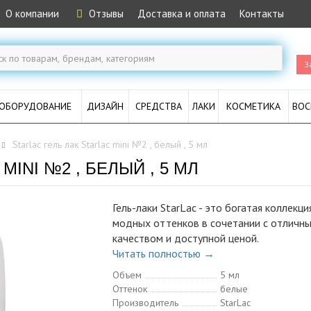
О компании
Отзывы
Доставка и оплата
Контакты
З
ОБОРУДОВАНИЕ
ДИЗАЙН
СРЕДСТВА
ЛАКИ
КОСМЕТИКА
ВОС
Starlac гель лак Starlac mini №2 , белый , 5 мл
MINI №2 , БЕЛЫЙ , 5 МЛ
Гель-лаки StarLac - это богатая коллекци
модных оттенков в сочетании с отличн
качеством и доступной ценой.
Читать полностью →
Объем
5 мл
Оттенок
белые
Производитель
StarLac