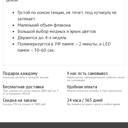
Густой по консистенции, не течет, под кутикулу не
затекает.
Маленький объем флакона.
Большой выбор модных и ярких цветов
Держится до 4-х недель
Полимеризуется в УФ лампе – 2 минуты, а LED
лампе – 30-60 сек.
Подарок каждому
У нас есть самовывоз
Слайдер-дизайн в каждом заказе
Необходимо предварительно сделать заказ
на самовывоз
Бесплатная доставка
Удобная оплата
При заказе на сумму свыше 5000 руб до 3
Можно оплатить онлайн и при получении
кг в пределах МКАД
Скидка на заказы
24 часа / 365 дней
Скидка 5% на сумму от 5000 руб
Вы можете оставить заказ в любое время