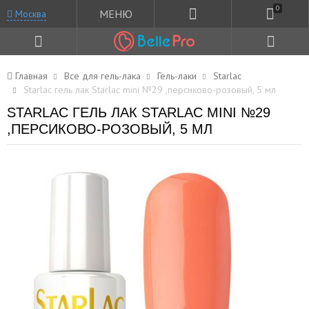
0
МЕНЮ
Москва
Главная
Все для гель-лака
Гель-лаки
Starlac
Starlac гель лак Starlac mini №29 ,персиково-розовый, 5 мл
STARLAC ГЕЛЬ ЛАК STARLAC MINI №29
,ПЕРСИКОВО-РОЗОВЫЙ, 5 МЛ