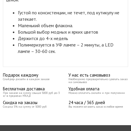
Густой по консистенции, не течет, под кутикулу не
затекает.
Маленький объем флакона.
Большой выбор модных и ярких цветов
Держится до 4-х недель
Полимеризуется в УФ лампе – 2 минуты, а LED
лампе – 30-60 сек.
Подарок каждому
У нас есть самовывоз
Слайдер-дизайн в каждом заказе
Необходимо предварительно сделать заказ
на самовывоз
Бесплатная доставка
Удобная оплата
При заказе на сумму свыше 5000 руб до 3
Можно оплатить онлайн и при получении
кг в пределах МКАД
Скидка на заказы
24 часа / 365 дней
Скидка 5% на сумму от 5000 руб
Вы можете оставить заказ в любое время