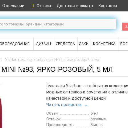
О компании
Отзывы
Доставка и оплата
Контакты
З
ОБОРУДОВАНИЕ
ДИЗАЙН
СРЕДСТВА
ЛАКИ
КОСМЕТИКА
ВОС
Starlac гель лак Starlac mini №93, ярко-розовый, 5 мл
 MINI №93, ЯРКО-РОЗОВЫЙ, 5 МЛ
Гель-лаки StarLac - это богатая коллекци
модных оттенков в сочетании с отличн
качеством и доступной ценой.
Читать полностью →
Объем
5 мл
Оттенок
розовые
Производитель
StarLac