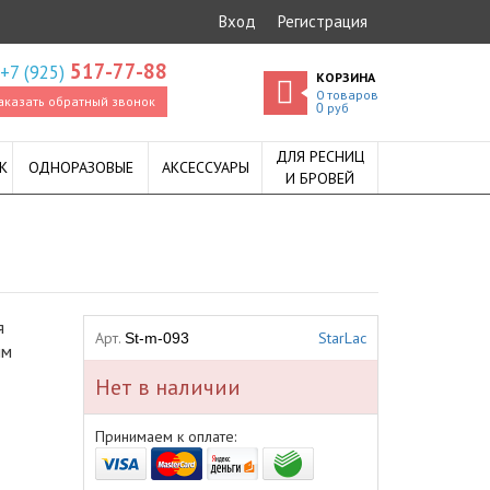
Вход
Регистрация
517-77-88
+7 (925)
КОРЗИНА
0
товаров
аказать обратный звонок
руб
0
ДЛЯ РЕСНИЦ
К
ОДНОРАЗОВЫЕ
АКСЕССУАРЫ
И БРОВЕЙ
я
Арт.
StarLac
St-m-093
ым
Нет в наличии
Принимаем к оплате: