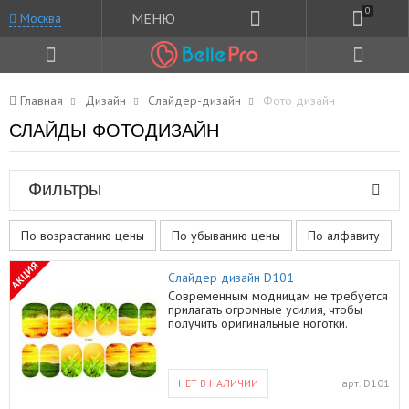
0
МЕНЮ
Москва
Главная
Дизайн
Слайдер-дизайн
Фото дизайн
СЛАЙДЫ ФОТОДИЗАЙН
Фильтры
По возрастанию цены
По убыванию цены
По алфавиту
АКЦИЯ
Слайдер дизайн D101
Современным модницам не требуется
прилагать огромные усилия, чтобы
получить оригинальные ноготки.
Производители постарались на славу и
создали огромный спектр продукции
для маникюра, использование которой
не требует особых навыков. Слайдер
НЕТ В НАЛИЧИИ
арт.
D101
дизайн D101 ‑ одна из этих актуальных
разработок, представляющая собой